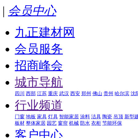
|
会员中心
九正建材网
会员服务
招商峰会
城市导航
四川
西部
江苏
重庆
武汉
西安
郑州
佛山
贵州
哈尔滨
沈
行业频道
门窗
地板
家具
灯具
智能家居
涂料
洁具
陶瓷
吊顶
新型
板材
整体家居
园艺
窗帘
机械
防水
衣柜
节能环保
客户中心